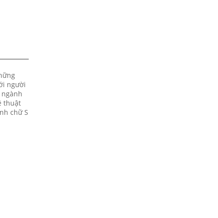
những
ới người
ư ngành
ệ thuật
ình chữ S