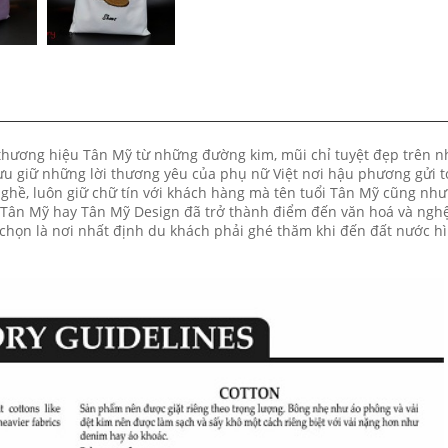
 thương hiệu Tân Mỹ từ những đường kim, mũi chỉ tuyệt đẹp trên 
 lưu giữ những lời thương yêu của phụ nữ Việt nơi hậu phương gửi t
 nghề, luôn giữ chữ tín với khách hàng mà tên tuổi Tân Mỹ cũng nh
Và Tân Mỹ hay Tân Mỹ Design đã trở thành điểm đến văn hoá và ngh
chọn là nơi nhất định du khách phải ghé thăm khi đến đất nước h