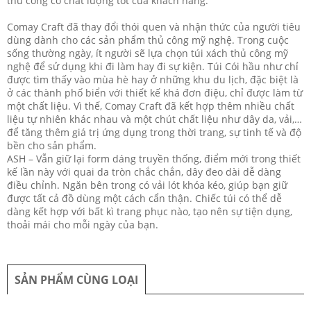
thủ công có chất lượng tốt của khách hàng.
Comay Craft đã thay đổi thói quen và nhận thức của người tiêu
dùng dành cho các sản phẩm thủ công mỹ nghệ. Trong cuộc
sống thường ngày, ít người sẽ lựa chọn túi xách thủ công mỹ
nghệ để sử dụng khi đi làm hay đi sự kiện. Túi Cói hầu như chỉ
được tìm thấy vào mùa hè hay ở những khu du lịch, đặc biệt là
ở các thành phố biển với thiết kế khá đơn điệu, chỉ được làm từ
một chất liệu. Vì thế, Comay Craft đã kết hợp thêm nhiều chất
liệu tự nhiên khác nhau và một chút chất liệu như dây da, vải,…
để tăng thêm giá trị ứng dụng trong thời trang, sự tinh tế và độ
bền cho sản phẩm.
ASH – Vẫn giữ lại form dáng truyền thống, điểm mới trong thiết
kế lần này với quai da tròn chắc chắn, dây đeo dài dễ dàng
điều chỉnh. Ngăn bên trong có vải lót khóa kéo, giúp bạn giữ
được tất cả đồ dùng một cách cẩn thận. Chiếc túi có thể dễ
dàng kết hợp với bất kì trang phục nào, tạo nên sự tiện dụng,
thoải mái cho mỗi ngày của bạn.
SẢN PHẨM CÙNG LOẠI