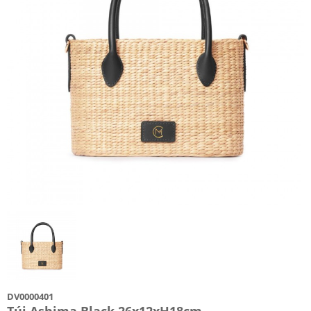
DV0000401
Túi Ashima Black 26x12xH18cm