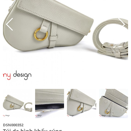
DSN000352
Túi da hình khẩu súng