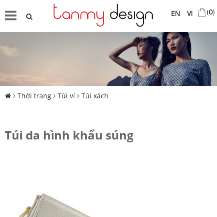
(
0
)
EN
VI
Thời trang
Túi ví
Túi xách
Túi da hình khẩu súng