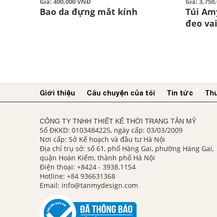
Giá: 400,000 VNĐ
Giá: 3,75
Bao da đựng mắt kính
Túi Am
đeo vai
Giới thiệu
Câu chuyện của tôi
Tin tức
Thư
CÔNG TY TNHH THIẾT KẾ THỜI TRANG TÂN MỸ
Số ĐKKD: 0103484225, ngày cấp: 03/03/2009
Nơi cấp: Sở Kế hoạch và đầu tư Hà Nội
Địa chỉ trụ sở: số 61, phố Hàng Gai, phường Hàng Gai,
quận Hoàn Kiếm, thành phố Hà Nội
Điện thoại:
+8424 - 3938.1154
Hotline:
+84 936631368
Email:
info@tanmydesign.com