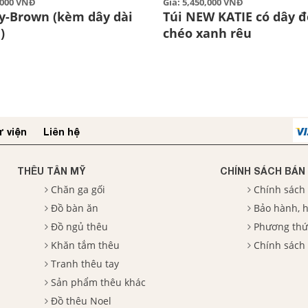
0,000 VNĐ
Giá: 5,450,000 VNĐ
y-Brown (kèm dây dài
Túi NEW KATIE có dây 
)
chéo xanh rêu
 viện
Liên hệ
THÊU TÂN MỸ
CHÍNH SÁCH BÁN
Chăn ga gối
Chính sách
Đồ bàn ăn
Bảo hành, h
Đồ ngủ thêu
Phương thứ
Khăn tắm thêu
Chính sách
Tranh thêu tay
Sản phẩm thêu khác
Đồ thêu Noel