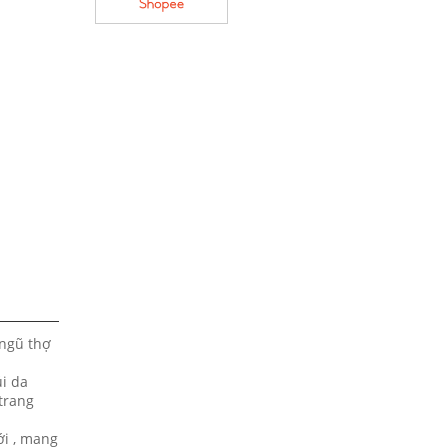
 ngũ thợ
úi da
 trang
ới , mang