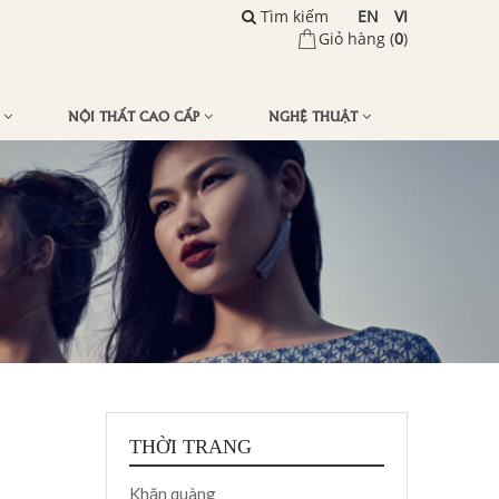
Tìm kiếm
EN
VI
Giỏ hàng (
0
)
Ế
NỘI THẤT CAO CẤP
NGHỆ THUẬT
THỜI TRANG
Khăn quàng