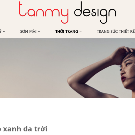
MỸ
SƠN MÀI
THỜI TRANG
TRANG SỨC THIẾT K
 xanh da trời