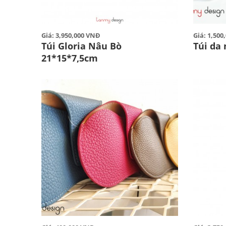
Giá: 3,950,000 VNĐ
Giá: 1,50
Túi Gloria Nâu Bò
Túi da
21*15*7,5cm