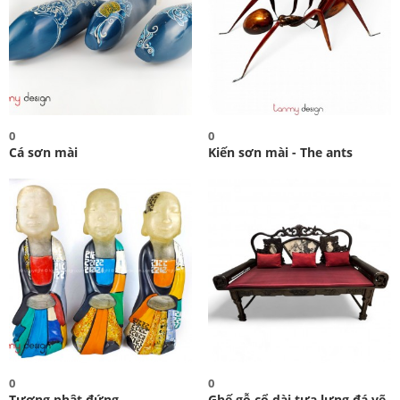
0
0
Cá sơn mài
Kiến sơn mài - The ants
0
0
Tượng phật đứng
Ghế gỗ cổ dài tựa lưng đá vẽ