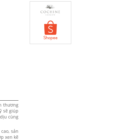
ên thương
ỹ sẽ giúp
 dịu cùng
 cao, sản
ợp xen kẽ