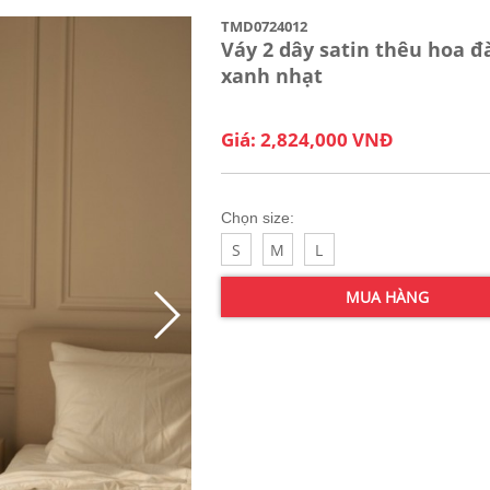
TMD0724012
Váy 2 dây satin thêu hoa đ
xanh nhạt
Giá: 2,824,000 VNĐ
Chọn size:
S
M
L
MUA HÀNG