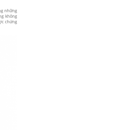
ong những
ưng không
ược chứng