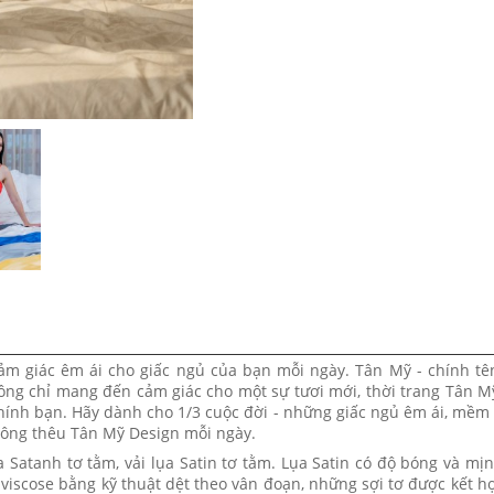
cảm giác êm ái cho giấc ngủ của bạn mỗi ngày. Tân Mỹ - chính t
Không chỉ mang đến cảm giác cho một sự tươi mới, thời trang Tân M
hính bạn. Hãy dành cho 1/3 cuộc đời - những giấc ngủ êm ái, mềm
Đông thêu Tân Mỹ Design mỗi ngày.
a Satanh tơ tằm, vải lụa Satin tơ tằm. Lụa Satin có độ bóng và mịn
 viscose bằng kỹ thuật dệt theo vân đoạn, những sợi tơ được kết h