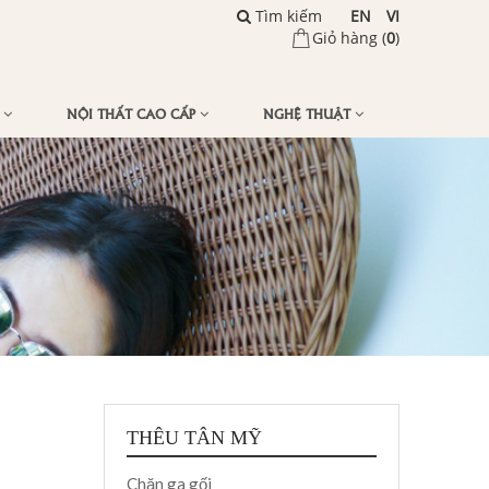
Tìm kiếm
EN
VI
Giỏ hàng (
0
)
Ế
NỘI THẤT CAO CẤP
NGHỆ THUẬT
THÊU TÂN MỸ
Chăn ga gối