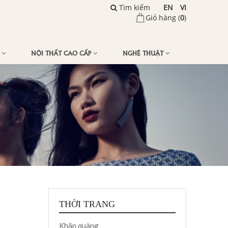
Tìm kiếm
EN
VI
Giỏ hàng (
0
)
Ế
NỘI THẤT CAO CẤP
NGHỆ THUẬT
THỜI TRANG
Khăn quàng