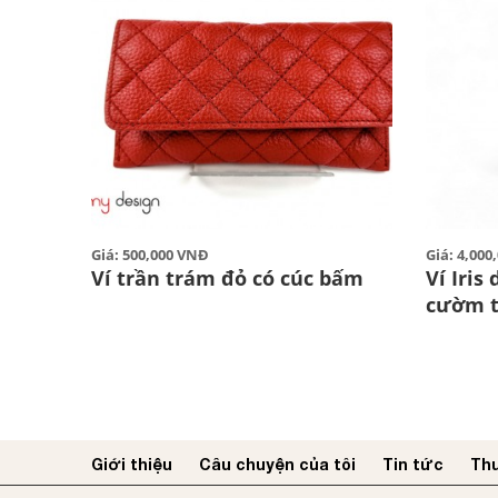
Giá: 500,000 VNĐ
Giá: 4,00
Ví trần trám đỏ có cúc bấm
Ví Iris
cườm t
Giới thiệu
Câu chuyện của tôi
Tin tức
Thư