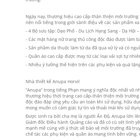
Ngày nay, thương hiệu cao cấp-thân thiện môi trường
nên nổi tiếng trong giới sành điệu về các sản phẩm xa
- 4 Bộ sưu tập: Dạo Phố - Du Lịch Hạng Sang - Dạ Hội –
- Các mặt hàng nữ trang thủ công độc đáo được làm bằ
- Sản phầm da thuộc làm từ da đã qua xử lý và có ngu
- Quần áo cao cấp được may từ các loại vải sợi tự nhiê
- Nhiều ý tưởng thể hiện trên các phụ kiện và quà tặ
Nhà thiết kế Anupa Horvil
“Anupa” trong tiếng Phạn mang ý nghĩa độc nhất vô nhị
thương hiệu thời trang cao cấp-thân thiện môi trường 
độc đáo đáp ứng yêu cầu an toàn khi sử dụng, hữu dụ
mong muốn có cảm giác tự tin và thoải mái khi sử dụn
Được sinh ra bởi cha mẹ là người Ấn Độ, Anupa lớn lê
Giám đốc Điều hành Quảng cáo và đã có cú sét tình y
mạnh mẽ cùng với ý thức về bảo vệ môi trường đã tru
chế tác các phụ kiện và quần áo mang tính bền vững. C