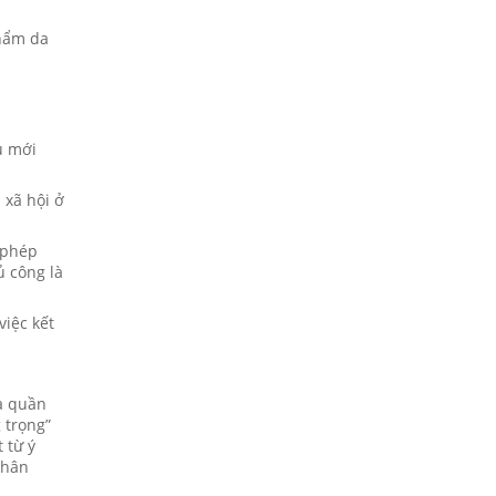
phẩm da
u mới
 xã hội ở
 phép
ủ công là
việc kết
à quần
 trọng”
 từ ý
thân