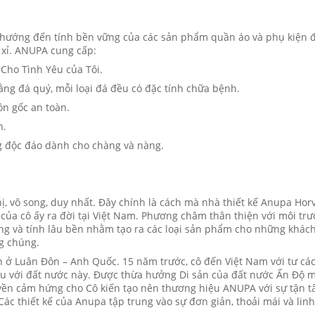
 hướng đến tính bền vững của các sản phẩm quần áo và phụ kiện đ
 xỉ. ANUPA cung cấp:
 Cho Tình Yêu của Tôi.
ng đá quý, mỗi loại đá đều có đặc tính chữa bệnh.
ồn gốc an toàn.
n.
ng độc đáo dành cho chàng và nàng.
, vô song, duy nhất. Đây chính là cách mà nhà thiết kế Anupa Horv
của cô ấy ra đời tại Việt Nam. Phương châm thân thiện với môi tr
ng và tính lâu bền nhằm tạo ra các loại sản phẩm cho những khác
g chúng.
n ở Luân Đôn – Anh Quốc. 15 năm trước, cô đến Việt Nam với tư các
êu với đất nước này. Được thừa hưởng Di sản của đất nước Ấn Độ 
yền cảm hứng cho Cô kiến tạo nên thương hiệu ANUPA với sự tận t
ác thiết kế của Anupa tập trung vào sự đơn giản, thoải mái và linh