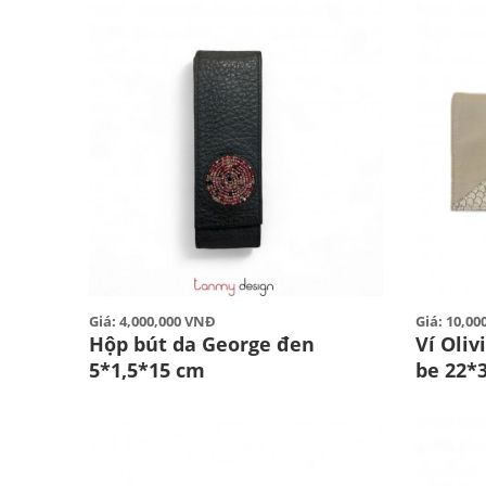
Giá: 4,000,000 VNĐ
Giá: 10,0
Hộp bút da George đen
Ví Oliv
5*1,5*15 cm
be 22*