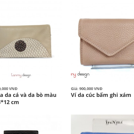
00,000 VNĐ
Giá: 900,000 VNĐ
ia da cá và da bò màu
Ví da cúc bấm ghi xám
3*12 cm