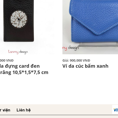
0,000 VNĐ
Giá: 900,000 VNĐ
 da đựng card đen
Ví da cúc bấm xanh
rắng 10,5*1,5*7,5 cm
 viện
Liên hệ