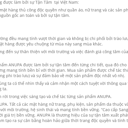
g được làm bởi sự Tận Tâm tại Việt Nam:
mặt hàng thủ công độc quyền như quần áo, nữ trang và các sản 
nguồn gốc an toàn và bởi sự tận tâm.
ường đều mang tính vượt thời gian và không bị chi phối bởi trào lư
mặt hàng được yêu chuộng từ mùa này sang mùa khác.
ớng đến sự thân thiện với môi trường và việc đánh giá công tâm của
phẩm ANUPA được làm bởi sự tận tâm đến từng chi tiết, qua đó cho
ng mang tính bền bỉ với thời gian. Mua sản phẩm được chế tác th
rang phi trào lưu) và sự đảm bảo về một sản phẩm độc nhất vô nhị.
ng ta có thể nhìn thấy và cảm nhận một cách tuyệt vời thông qua 
 ta.
h rời trong việc sáng tạo và chế tác từng sản phẩm ANUPA.
UPA. Tất cả các mặt hàng nữ trang, phụ kiện, sản phẩm da thuộc v
với môi trường, hệ sinh thái và mang tính bền vững. “Cao cấp Sang
i giá trị bền vững. ANUPA là thương hiệu của sự tận tâm xuất phát
ằm tạo ra sự cân bằng hoàn hảo giữa thời trang độc quyền và tính 