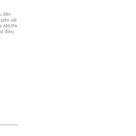
ểu đến
uyên vật
của ANUPA
ọt điêu