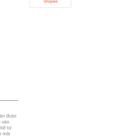
oàn được
à vào
 Kể từ
i môi