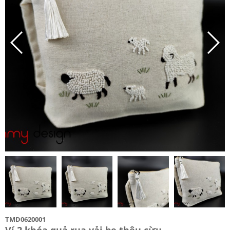
TMD0620001
Ví 2 khóa quả rua vải be thêu cừu