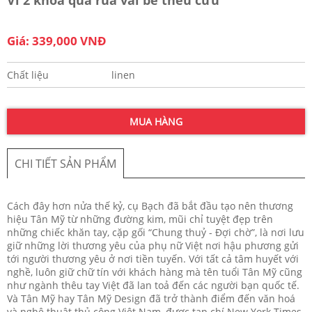
Giá: 339,000 VNĐ
Chất liệu
linen
MUA HÀNG
CHI TIẾT SẢN PHẨM
Cách đây hơn nửa thế kỷ, cụ Bạch đã bắt đầu tạo nên thương 
hiệu Tân Mỹ từ những đường kim, mũi chỉ tuyệt đẹp trên 
những chiếc khăn tay, cặp gối “Chung thuỷ - Đợi chờ”, là nơi lưu 
giữ những lời thương yêu của phụ nữ Việt nơi hậu phương gửi 
tới người thương yêu ở nơi tiền tuyến. Với tất cả tâm huyết với 
nghề, luôn giữ chữ tín với khách hàng mà tên tuổi Tân Mỹ cũng 
như ngành thêu tay Việt đã lan toả đến các người bạn quốc tế. 
Và Tân Mỹ hay Tân Mỹ Design đã trở thành điểm đến văn hoá 
và nghệ thuật thủ công Việt Nam, được tạp chí New York Times 