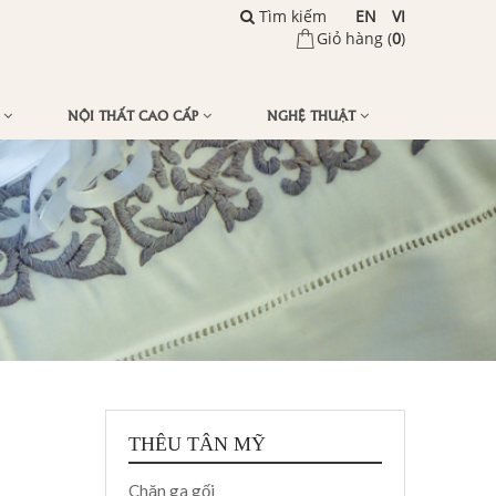
Tìm kiếm
EN
VI
Giỏ hàng (
0
)
Ế
NỘI THẤT CAO CẤP
NGHỆ THUẬT
THÊU TÂN MỸ
Chăn ga gối