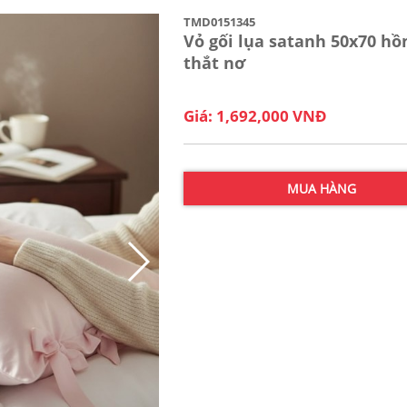
TMD0151345
Vỏ gối lụa satanh 50x70 hồ
thắt nơ
Giá: 1,692,000 VNĐ
MUA HÀNG