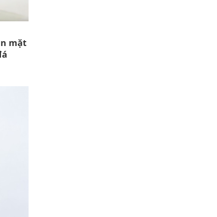
en mặt
đá