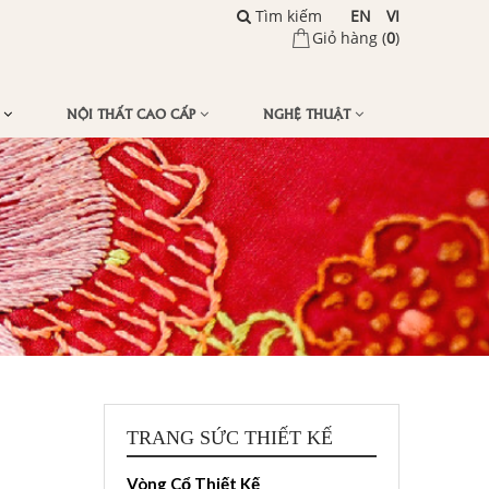
Tìm kiếm
EN
VI
Giỏ hàng (
0
)
Ế
NỘI THẤT CAO CẤP
NGHỆ THUẬT
TRANG SỨC THIẾT KẾ
Vòng Cổ Thiết Kế