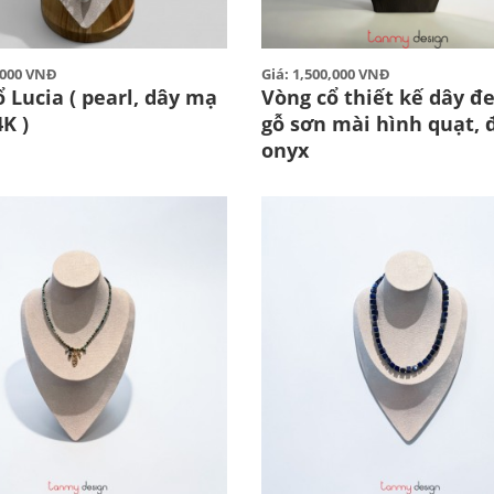
0,000 VNĐ
Giá: 1,500,000 VNĐ
 Lucia ( pearl, dây mạ
Vòng cổ thiết kế dây đ
K )
gỗ sơn mài hình quạt, 
onyx