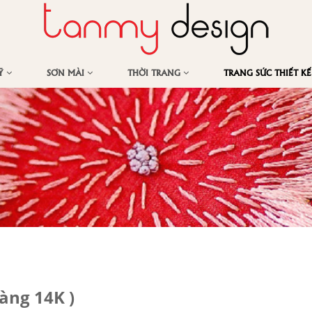
MỸ
SƠN MÀI
THỜI TRANG
TRANG SỨC THIẾT K
àng 14K )