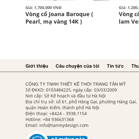
Giá: 1,700,000 VNĐ
Giá: 1,20
Vòng cổ Joana Baroque (
Vòng c
Pearl, mạ vàng 14K )
lam Ve
Giới thiệu
Câu chuyện của tôi
Tin tức
Thư
CÔNG TY TNHH THIẾT KẾ THỜI TRANG TÂN MỸ
Số ĐKKD: 0103484225, ngày cấp: 03/03/2009
Nơi cấp: Sở Kế hoạch và đầu tư Hà Nội
Địa chỉ trụ sở: số 61, phố Hàng Gai, phường Hàng Gai,
quận Hoàn Kiếm, thành phố Hà Nội
Điện thoại:
+8424 - 3938.1154
Hotline:
+84 936631368
Email:
info@tanmydesign.com