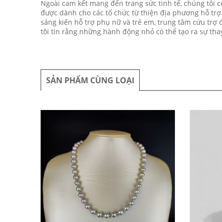
Ngoài cam kết mang đến trang sức tinh tế, chúng tôi 
được dành cho các tổ chức từ thiện địa phương hỗ trợ
sáng kiến hỗ trợ phụ nữ và trẻ em, trung tâm cứu trợ 
tôi tin rằng những hành động nhỏ có thể tạo ra sự thay
SẢN PHẨM CÙNG LOẠI