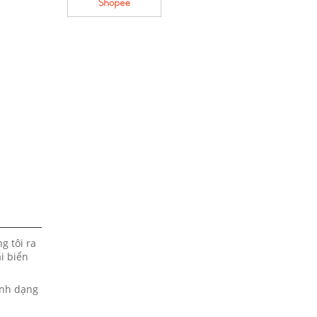
g tôi ra
i biển
hình dạng