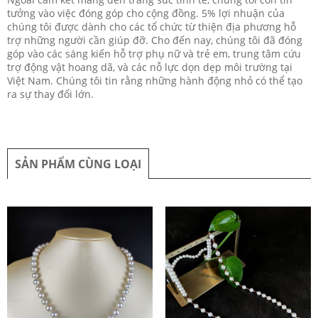
tưởng vào việc đóng góp cho cộng đồng. 5% lợi nhuận của
chúng tôi được dành cho các tổ chức từ thiện địa phương hỗ
trợ những người cần giúp đỡ. Cho đến nay, chúng tôi đã đóng
góp vào các sáng kiến hỗ trợ phụ nữ và trẻ em, trung tâm cứu
trợ động vật hoang dã, và các nỗ lực dọn dẹp môi trường tại
Việt Nam. Chúng tôi tin rằng những hành động nhỏ có thể tạo
ra sự thay đổi lớn.
SẢN PHẨM CÙNG LOẠI