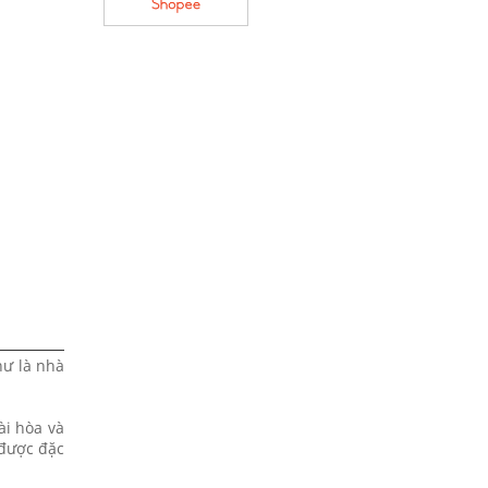
hư là nhà
ài hòa và
 được đặc