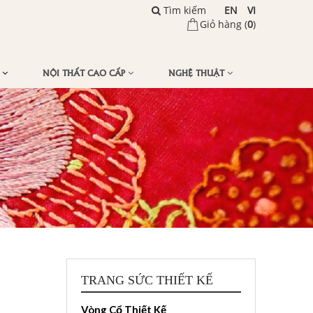
Tìm kiếm
EN
VI
Giỏ hàng (
0
)
Ế
NỘI THẤT CAO CẤP
NGHỆ THUẬT
TRANG SỨC THIẾT KẾ
Vòng Cổ Thiết Kế