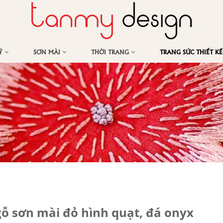
MỸ
SƠN MÀI
THỜI TRANG
TRANG SỨC THIẾT K
gỗ sơn mài đỏ hình quạt, đá onyx