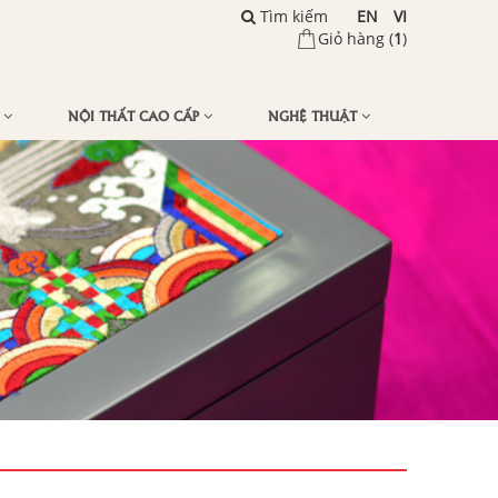
Tìm kiếm
EN
VI
Giỏ hàng (
1
)
Ế
NỘI THẤT CAO CẤP
NGHỆ THUẬT