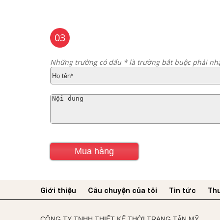
03
Những trường có dấu * là trường bắt buộc phải nh
Giới thiệu
Câu chuyện của tôi
Tin tức
Thư
CÔNG TY TNHH THIẾT KẾ THỜI TRANG TÂN MỸ