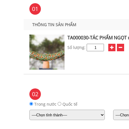
01
THÔNG TIN SẢN PHẨM
TA000030-TÁC PHẨM NGỌT #
Số lượng:
02
Trong nước
Quốc tế