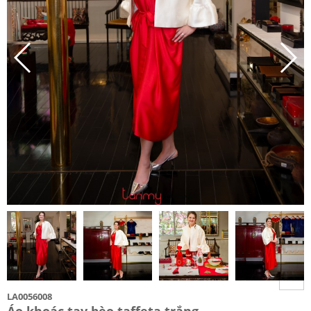
LA0056008
Áo khoác tay bèo taffeta trắng