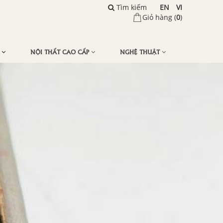
Tìm kiếm
EN
VI
Giỏ hàng (
0
)
Ế
NỘI THẤT CAO CẤP
NGHỆ THUẬT