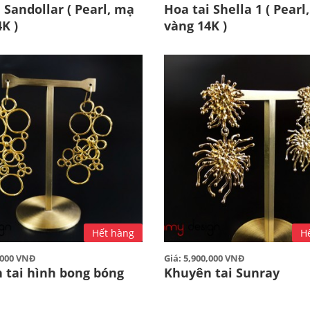
 Sandollar ( Pearl, mạ
Hoa tai Shella 1 ( Pearl
K )
vàng 14K )
Hết hàng
H
0,000 VNĐ
Giá: 5,900,000 VNĐ
 tai hình bong bóng
Khuyên tai Sunray