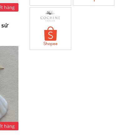
ết hàng
à sứ
ết hàng