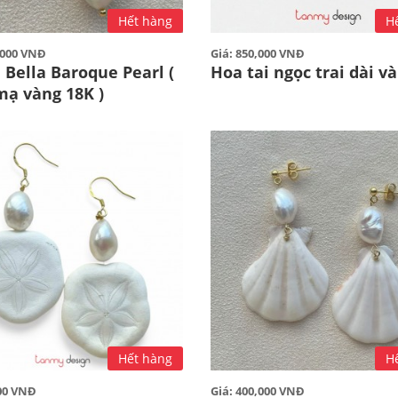
Hết hàng
H
0,000 VNĐ
Giá: 850,000 VNĐ
 Bella Baroque Pearl (
Hoa tai ngọc trai dài v
mạ vàng 18K )
Hết hàng
H
000 VNĐ
Giá: 400,000 VNĐ