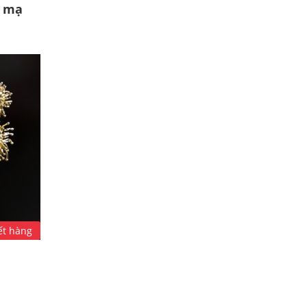
, mạ
ết hàng