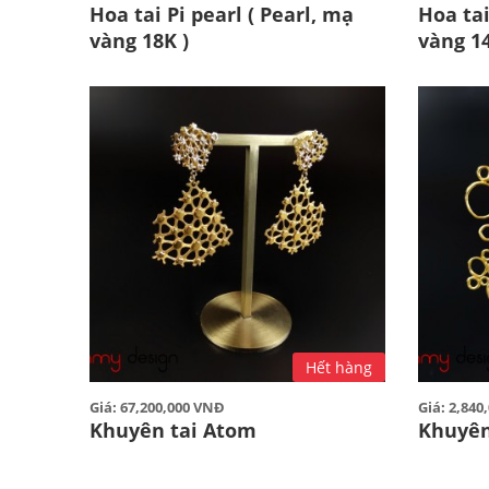
Hoa tai Pi pearl ( Pearl, mạ
Hoa tai
vàng 18K )
vàng 14
Hết hàng
Giá: 67,200,000 VNĐ
Giá: 2,84
Khuyên tai Atom
Khuyên