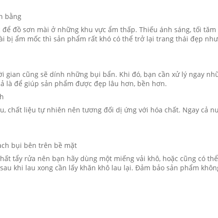
ân bằng
để đồ sơn mài ở những khu vực ẩm thấp. Thiếu ánh sáng, tối tăm 
 bị ẩm mốc thì sản phẩm rất khó có thể trở lại trang thái đẹp nh
 gian cũng sẽ dính những bụi bẩn. Khi đó, bạn cần xử lý ngay nh
t cả là để giúp sản phẩm được đẹp lâu hơn, bền hơn.
ch
 chất liệu tự nhiên nên tương đối dị ứng với hóa chất. Ngay cả n
ạch bụi bên trên bề mặt
chất tẩy rửa nên bạn hãy dùng một miếng vải khô, hoặc cũng có th
 sau khi lau xong cần lấy khăn khô lau lại. Đảm bảo sản phẩm khôn