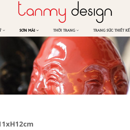
MỸ
SƠN MÀI
THỜI TRANG
TRANG SỨC THIẾT K
x11xH12cm