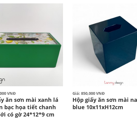
0,000 VNĐ
Giá: 850,000 VNĐ
ấy ăn sơn mài xanh lá
Hộp giấy ăn sơn mài n
n bạc họa tiết chanh
blue 10x11xH12cm
đới có gờ 24*12*9 cm