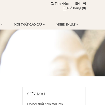
Tìm kiếm
EN
VI
Giỏ hàng (
0
)
Ế
NỘI THẤT CAO CẤP
NGHỆ THUẬT
SƠN MÀI
Đồ nội thất sơn mài lớn