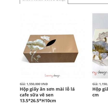
Giá: 1,550,000 VNĐ
Giá: 1,15
Hộp giấy ăn sơn mài lỗ lá
Hộp giấ
cafe sữa vẽ sen
cm
13.5*26.5*H10cm