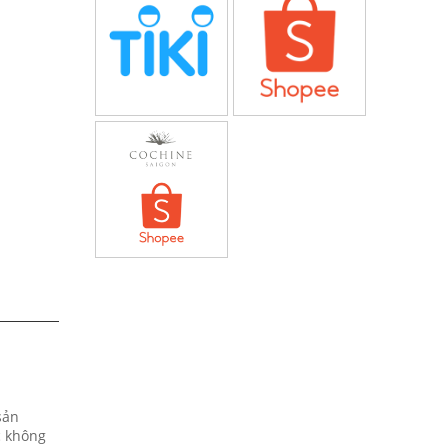
sản
c không