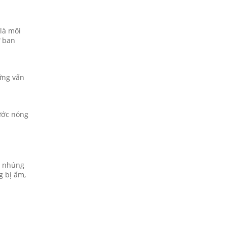
là môi
ư ban
ững vấn
ước nóng
ể nhúng
g bị ẩm,