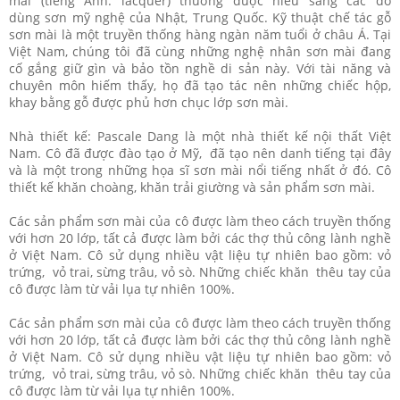
mài (tiếng Anh: lacquer) thường được hiểu sang các đồ
dùng sơn mỹ nghệ của Nhật, Trung Quốc. Kỹ thuật chế tác gỗ
sơn mài là một truyền thống hàng ngàn năm tuổi ở châu Á. Tại
Việt Nam, chúng tôi đã cùng những nghệ nhân sơn mài đang
cố gắng giữ gìn và bảo tồn nghề di sản này. Với tài năng và
chuyên môn hiếm thấy, họ đã tạo tác nên những chiếc hộp,
khay bằng gỗ được phủ hơn chục lớp sơn mài.
Nhà thiết kế: Pascale Dang là một nhà thiết kế nội thất Việt
Nam. Cô đã được đào tạo ở Mỹ, đã tạo nên danh tiếng tại đây
và là một trong những họa sĩ sơn mài nổi tiếng nhất ở đó. Cô
thiết kế khăn choàng, khăn trải giường và sản phẩm sơn mài.
Các sản phẩm sơn mài của cô được làm theo cách truyền thống
với hơn 20 lớp, tất cả được làm bởi các thợ thủ công lành nghề
ở Việt Nam. Cô sử dụng nhiều vật liệu tự nhiên bao gồm: vỏ
trứng, vỏ trai, sừng trâu, vỏ sò. Những chiếc khăn thêu tay của
cô được làm từ vải lụa tự nhiên 100%.
Các sản phẩm sơn mài của cô được làm theo cách truyền thống
với hơn 20 lớp, tất cả được làm bởi các thợ thủ công lành nghề
ở Việt Nam. Cô sử dụng nhiều vật liệu tự nhiên bao gồm: vỏ
trứng, vỏ trai, sừng trâu, vỏ sò. Những chiếc khăn thêu tay của
cô được làm từ vải lụa tự nhiên 100%.