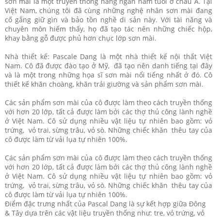
sơn mài là một truyền thống hàng ngàn năm tuổi ở châu Á. Tại
Việt Nam, chúng tôi đã cùng những nghệ nhân sơn mài đang
cố gắng giữ gìn và bảo tồn nghề di sản này. Với tài năng và
chuyên môn hiếm thấy, họ đã tạo tác nên những chiếc hộp,
khay bằng gỗ được phủ hơn chục lớp sơn mài.
Nhà thiết kế: Pascale Dang là một nhà thiết kế nội thất Việt
Nam. Cô đã được đào tạo ở Mỹ, đã tạo nên danh tiếng tại đây
và là một trong những họa sĩ sơn mài nổi tiếng nhất ở đó. Cô
thiết kế khăn choàng, khăn trải giường và sản phẩm sơn mài.
Các sản phẩm sơn mài của cô được làm theo cách truyền thống
với hơn 20 lớp, tất cả được làm bởi các thợ thủ công lành nghề
ở Việt Nam. Cô sử dụng nhiều vật liệu tự nhiên bao gồm: vỏ
trứng, vỏ trai, sừng trâu, vỏ sò. Những chiếc khăn thêu tay của
cô được làm từ vải lụa tự nhiên 100%.
Các sản phẩm sơn mài của cô được làm theo cách truyền thống
với hơn 20 lớp, tất cả được làm bởi các thợ thủ công lành nghề
ở Việt Nam. Cô sử dụng nhiều vật liệu tự nhiên bao gồm: vỏ
trứng, vỏ trai, sừng trâu, vỏ sò. Những chiếc khăn thêu tay của
cô được làm từ vải lụa tự nhiên 100%.
Điểm đặc trưng nhất của Pascal Dang là sự kết hợp giữa Đông
& Tây dựa trên các vật liệu truyền thống như: tre, vỏ trứng, vỏ