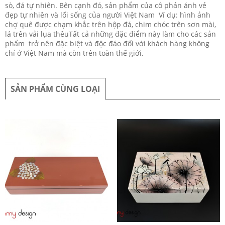
sò, đá tự nhiên. Bên cạnh đó, sản phẩm của cô phản ánh vẻ
đẹp tự nhiên và lối sống của người Việt Nam Ví dụ: hình ảnh
chợ quê được chạm khắc trên hộp đá, chim chóc trên sơn mài,
lá trên vải lụa thêuTất cả những đặc điểm này làm cho các sản
phẩm trở nên đặc biệt và độc đáo đối với khách hàng không
chỉ ở Việt Nam mà còn trên toàn thế giới.
SẢN PHẨM CÙNG LOẠI