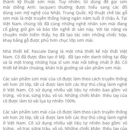
thành kỹ thuật sơn mài. Tuy nhiên, từ dùng để gọi sơn
mài (tiếng Anh: lacquer) thường được hiểu sang các đồ
dùng sơn mỹ nghệ của Nhật, Trung Quốc. Kỹ thuật chế tác gỗ
sơn mài là một truyền thống hàng ngàn năm tuổi ở châu Á. Tại
Việt Nam, chúng tôi đã cùng những nghệ nhân sơn mài đang
cố gắng giữ gìn và bảo tồn nghề di sản này. Với tài năng và
chuyên môn hiếm thấy, họ đã tạo tác nên những chiếc hộp,
khay bằng gỗ được phủ hơn chục lớp sơn mài.
Nhà thiết kế: Pascale Dang là một nhà thiết kế nội thất Việt
Nam. Cô đã được đào tạo ở Mỹ, đã tạo nên danh tiếng tại đây
và là một trong những họa sĩ sơn mài nổi tiếng nhất ở đó. Cô
thiết kế khăn choàng, khăn trải giường và sản phẩm sơn mài.
Các sản phẩm sơn mài của cô được làm theo cách truyền thống
với hơn 20 lớp, tất cả được làm bởi các thợ thủ công lành nghề
ở Việt Nam. Cô sử dụng nhiều vật liệu tự nhiên bao gồm: vỏ
trứng, vỏ trai, sừng trâu, vỏ sò. Những chiếc khăn thêu tay của
cô được làm từ vải lụa tự nhiên 100%.
Các sản phẩm sơn mài của cô được làm theo cách truyền thống
với hơn 20 lớp, tất cả được làm bởi các thợ thủ công lành nghề
ở Việt Nam. Cô sử dụng nhiều vật liệu tự nhiên bao gồm: vỏ
trứng, vỏ trai, sừng trâu, vỏ sò. Những chiếc khăn thêu tay của