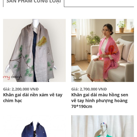
SẢN PHẨM CÙNG LOẠI
Giá: 2,200,000 VNĐ
Giá: 2,700,000 VNĐ
Khăn gai dài nền xám vẽ tay
Khăn gai dài màu hồng sen
chim hạc
vẽ tay hình phượng hoàng
70*190cm