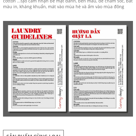
cotton ...tạo cảm nhận bề mặt đanh, bền màu, dễ chăm sóc, bắt
màu in, kháng khuẩn, mát vào mùa hè và ấm vào mùa đông