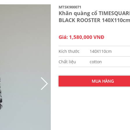
MTSK900071
Khăn quàng cổ TIMESQUARE
BLACK ROOSTER 140X110c
Giá: 1,580,000 VNĐ
Kích thước
140X110cm
Chất liệu
cotton
MUA HÀNG