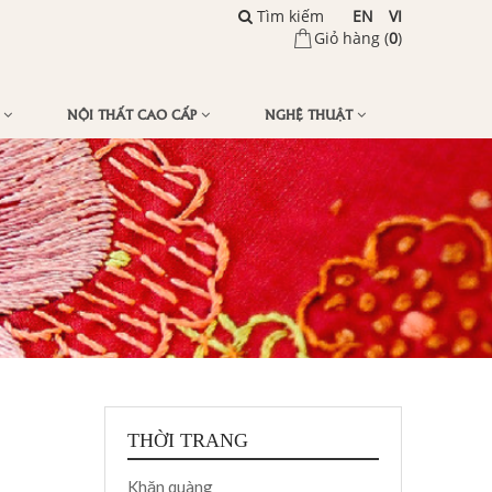
Tìm kiếm
EN
VI
Giỏ hàng (
0
)
Ế
NỘI THẤT CAO CẤP
NGHỆ THUẬT
THỜI TRANG
Khăn quàng