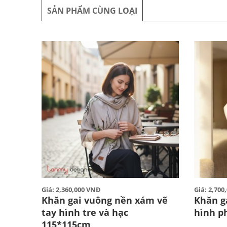
SẢN PHẨM CÙNG LOẠI
Giá: 2,360,000 VNĐ
Giá: 2,70
Khăn gai vuông nền xám vẽ
Khăn g
tay hình tre và hạc
hình p
115*115cm