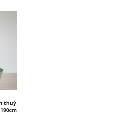
h thuỷ
*190cm