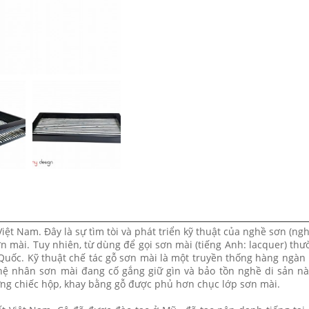
Việt Nam. Đây là sự tìm tòi và phát triển kỹ thuật của nghề sơn (ngh
n mài. Tuy nhiên, từ dùng để gọi sơn mài (tiếng Anh: lacquer) th
uốc. Kỹ thuật chế tác gỗ sơn mài là một truyền thống hàng ngàn
ệ nhân sơn mài đang cố gắng giữ gìn và bảo tồn nghề di sản này
ng chiếc hộp, khay bằng gỗ được phủ hơn chục lớp sơn mài.