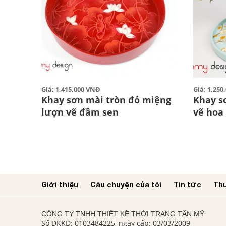
Giá: 1,415,000 VNĐ
Giá: 1,25
Khay sơn mài tròn đỏ miệng
Khay s
lượn vẽ đầm sen
vẽ hoa
Giới thiệu
Câu chuyện của tôi
Tin tức
Thư
CÔNG TY TNHH THIẾT KẾ THỜI TRANG TÂN MỸ
Số ĐKKD: 0103484225, ngày cấp: 03/03/2009