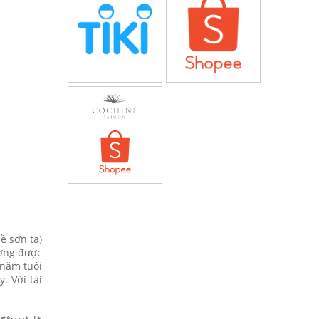
ề sơn ta)
ường được
 năm tuổi
. Với tài