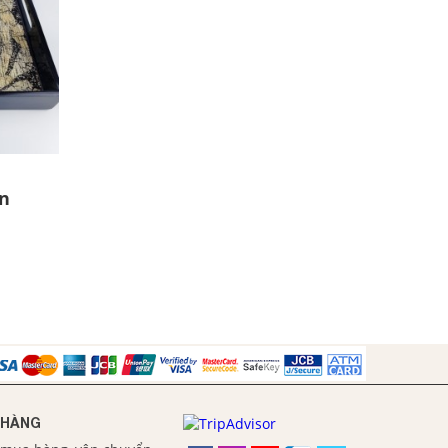
n
 HÀNG