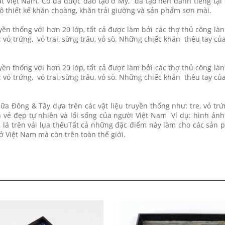
hất Việt Nam. Cô đã được đào tạo ở Mỹ, đã tạo nên danh tiếng tại 
ô thiết kế khăn choàng, khăn trải giường và sản phẩm sơn mài.
ền thống với hơn 20 lớp, tất cả được làm bởi các thợ thủ công là
 vỏ trứng, vỏ trai, sừng trâu, vỏ sò. Những chiếc khăn thêu tay củ
ền thống với hơn 20 lớp, tất cả được làm bởi các thợ thủ công là
 vỏ trứng, vỏ trai, sừng trâu, vỏ sò. Những chiếc khăn thêu tay củ
a Đông & Tây dựa trên các vật liệu truyền thống như: tre, vỏ trứn
 vẻ đẹp tự nhiên và lối sống của người Việt Nam Ví dụ: hình ản
 lá trên vải lụa thêuTất cả những đặc điểm này làm cho các sản
ở Việt Nam mà còn trên toàn thế giới.