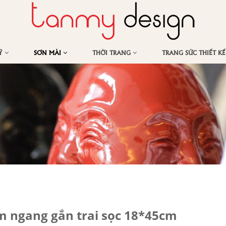
MỸ
SƠN MÀI
THỜI TRANG
TRANG SỨC THIẾT K
m ngang gắn trai sọc 18*45cm