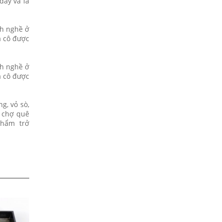
đây và là
nh nghề ở
a cô được
nh nghề ở
a cô được
g, vỏ sò,
h chợ quê
 phẩm trở