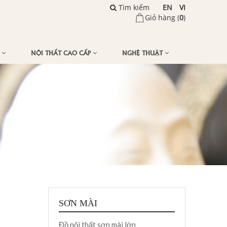
Tìm kiếm
EN
VI
Giỏ hàng (
0
)
Ế
NỘI THẤT CAO CẤP
NGHỆ THUẬT
SƠN MÀI
Đồ nội thất sơn mài lớn