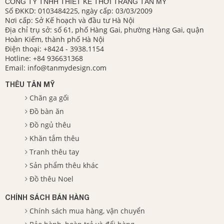
CÔNG TY TNHH THIẾT KẾ THỜI TRANG TÂN MỸ
Số ĐKKD: 0103484225, ngày cấp: 03/03/2009
Nơi cấp: Sở Kế hoạch và đầu tư Hà Nội
Địa chỉ trụ sở: số 61, phố Hàng Gai, phường Hàng Gai, quận
Hoàn Kiếm, thành phố Hà Nội
Điện thoại:
+8424 - 3938.1154
Hotline:
+84 936631368
Email:
info@tanmydesign.com
THÊU TÂN MỸ
Chăn ga gối
Đồ bàn ăn
Đồ ngủ thêu
Khăn tắm thêu
Tranh thêu tay
Sản phẩm thêu khác
Đồ thêu Noel
CHÍNH SÁCH BÁN HÀNG
Chính sách mua hàng, vận chuyển