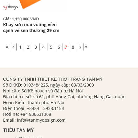
Giá: 1,150,000 VNĐ
Khay sơn mài vuông viền
cạnh vẽ sen thường 29 cm
1
2
3
4
5
6
7
8
CÔNG TY TNHH THIẾT KẾ THỜI TRANG TÂN MỸ
Số ĐKKD: 0103484225, ngày cấp: 03/03/2009
Nơi cấp: Sở Kế hoạch và đầu tư Hà Nội
Địa chỉ trụ sở: số 61, phố Hàng Gai, phường Hàng Gai, quận
Hoàn Kiếm, thành phố Hà Nội
Điện thoại:
+8424 - 3938.1154
Hotline:
+84 936631368
Email:
info@tanmydesign.com
THÊU TÂN MỸ