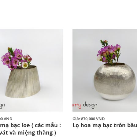
000 VNĐ
Giá: 870,000 VNĐ
mạ bạc loe ( các mẫu :
Lọ hoa mạ bạc tròn bầ
vát và miệng thẳng )