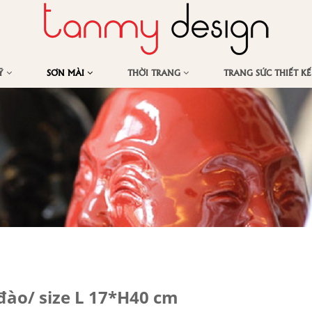
MỸ
SƠN MÀI
THỜI TRANG
TRANG SỨC THIẾT K
đào/ size L 17*H40 cm