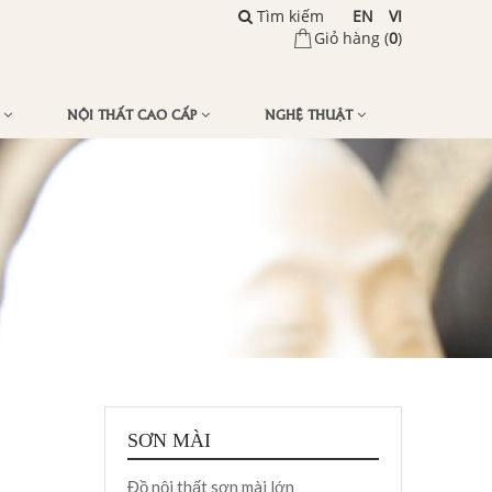
Tìm kiếm
EN
VI
Giỏ hàng (
0
)
Ế
NỘI THẤT CAO CẤP
NGHỆ THUẬT
SƠN MÀI
Đồ nội thất sơn mài lớn