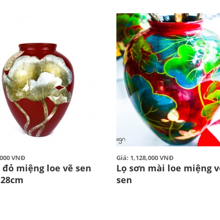
0,000 VNĐ
Giá: 1,128,000 VNĐ
 đỏ miệng loe vẽ sen
Lọ sơn mài loe miệng 
H28cm
sen