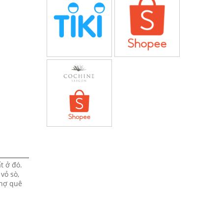
t ở đó.
vỏ sò,
chợ quê