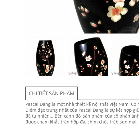
CHI TIẾT SẢN PHẨM
Pascal Dang là một nhà thiết kế nội thất Việt Nam. Cô 
Điểm đặc trưng nhất của Pascal Dang là sự kết hợp giữa
đá tự nhiên... Bên cạnh đó, sản phẩm của cô phản ánh
được chạm khắc trên hộp đá, chim chóc trêb sơn mài, lá