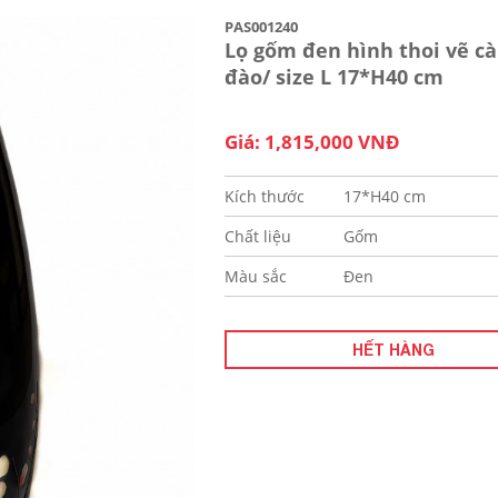
PAS001240
Lọ gốm đen hình thoi vẽ c
đào/ size L 17*H40 cm
Giá: 1,815,000 VNĐ
Kích thước
17*H40 cm
Chất liệu
Gốm
Màu sắc
Đen
HẾT HÀNG