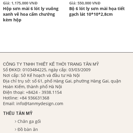
Giá: 1,175,000 VNĐ
Giá: 550,000 VNĐ
Hộp sơn mài 6 lót ly vuông
Bộ 6 lót ly sơn mài họa tiết
xanh vẽ hoa cẩm chướng
gạch lát 10*10*2,8cm
kèm hộp
CÔNG TY TNHH THIẾT KẾ THỜI TRANG TÂN MỸ
Số ĐKKD: 0103484225, ngày cấp: 03/03/2009
Nơi cấp: Sở Kế hoạch và đầu tư Hà Nội
Địa chỉ trụ sở: số 61, phố Hàng Gai, phường Hàng Gai, quận
Hoàn Kiếm, thành phố Hà Nội
Điện thoại:
+8424 - 3938.1154
Hotline:
+84 936631368
Email:
info@tanmydesign.com
THÊU TÂN MỸ
Chăn ga gối
Đồ bàn ăn