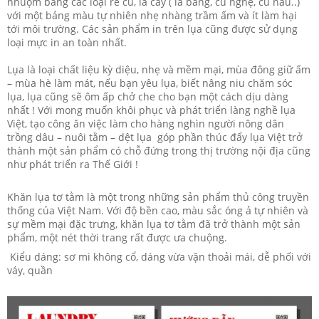
nhuộm bằng các loại rễ củ, lá cây ( lá bàng, củ nghệ, củ nâu..)
với một bảng màu tự nhiên nhẹ nhàng trầm ấm và ít làm hại
tới môi trường. Các sản phẩm in trên lụa cũng được sử dụng
loại mực in an toàn nhất.
Lụa là loại chất liệu kỳ diệu, nhẹ và mềm mại, mùa đông giữ ấm
– mùa hè làm mát, nếu bạn yêu lụa, biết nâng niu chăm sóc
lụa, lụa cũng sẽ ôm ấp chở che cho bạn một cách dịu dàng
nhất ! Với mong muốn khôi phục và phát triển làng nghề lụa
Việt, tạo công ăn việc làm cho hàng nghìn người nông dân
trồng dâu – nuôi tằm – dệt lụa góp phần thúc đẩy lụa Việt trở
thành một sản phẩm có chỗ đứng trong thị trường nội địa cũng
như phát triển ra Thế Giới !
Khăn lụa tơ tằm là một trong những sản phẩm thủ công truyền
thống của Việt Nam. Với độ bền cao, màu sắc óng ả tự nhiên và
sự mềm mại đặc trưng, khăn lụa tơ tằm đã trở thành một sản
phẩm, một nét thời trang rất được ưa chuộng.
Kiểu dáng: sơ mi không cổ, dáng vừa vặn thoải mái, dễ phối với
váy, quần