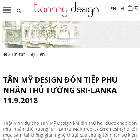
(
0
)
EN
VI
Tin tức
Sự kiện
TÂN MỸ DESIGN ĐÓN TIẾP PHU
NHÂN THỦ TƯỚNG SRI-LANKA
11.9.2018
Thật vinh dự cho Tân Mỹ Design khi lần thứ hai được chào đón
Phu nhân thủ tướng Sri Lanka Maithree Wickremesinghe tới
mua sắm tại không gian nghệ thuật của chúng tôi nhân sự kiện