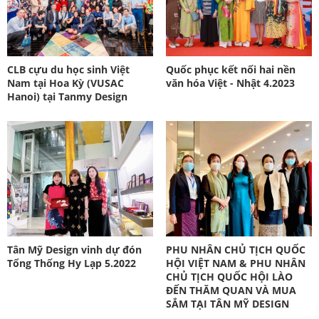
CLB cựu du học sinh Việt
Quốc phục kết nối hai nền
Nam tại Hoa Kỳ (VUSAC
văn hóa Việt - Nhật 4.2023
Hanoi) tại Tanmy Design
Tân Mỹ Design vinh dự đón
PHU NHÂN CHỦ TỊCH QUỐC
Tổng Thống Hy Lạp 5.2022
HỘI VIỆT NAM & PHU NHÂN
CHỦ TỊCH QUỐC HỘI LÀO
ĐẾN THĂM QUAN VÀ MUA
SẮM TẠI TÂN MỸ DESIGN