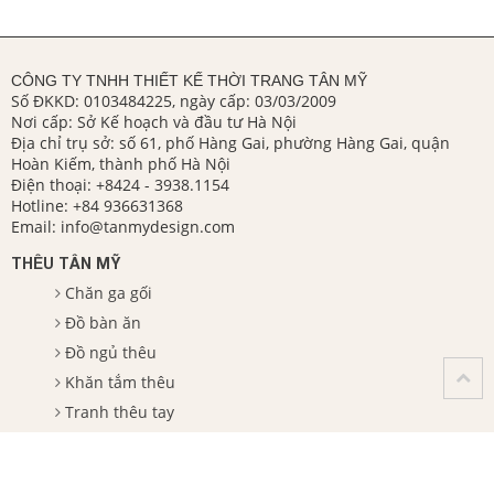
CÔNG TY TNHH THIẾT KẾ THỜI TRANG TÂN MỸ
Số ĐKKD: 0103484225, ngày cấp: 03/03/2009
Nơi cấp: Sở Kế hoạch và đầu tư Hà Nội
Địa chỉ trụ sở: số 61, phố Hàng Gai, phường Hàng Gai, quận
Hoàn Kiếm, thành phố Hà Nội
Điện thoại:
+8424 - 3938.1154
Hotline:
+84 936631368
Email:
info@tanmydesign.com
THÊU TÂN MỸ
Chăn ga gối
Đồ bàn ăn
Đồ ngủ thêu
Khăn tắm thêu
Tranh thêu tay
Sản phẩm thêu khác
Đồ thêu Noel