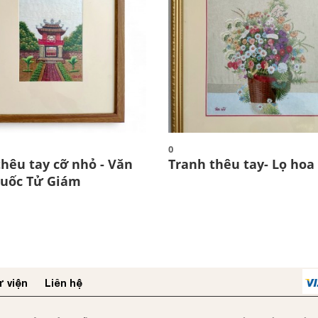
0
thêu tay cỡ nhỏ - Văn
Tranh thêu tay- Lọ hoa
uốc Tử Giám
 viện
Liên hệ