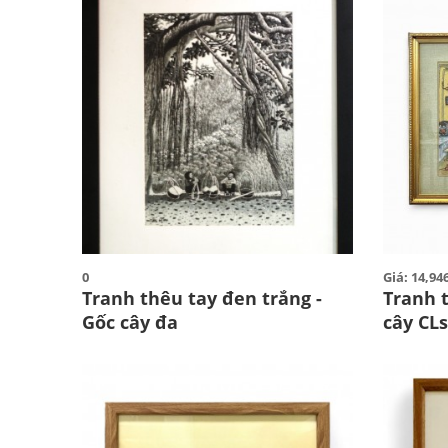
0
Giá: 14,9
Tranh thêu tay đen trắng -
Tranh 
Gốc cây đa
cây CL