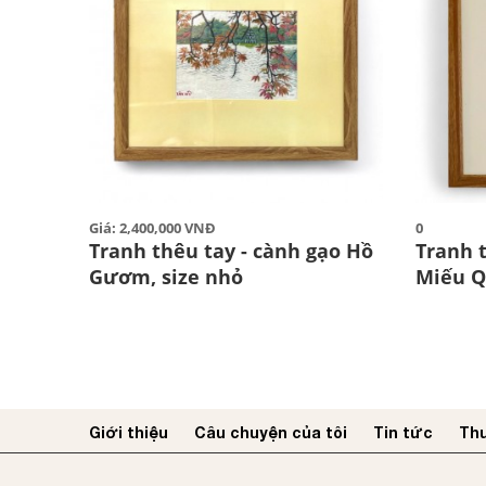
Giá: 2,400,000 VNĐ
0
Tranh thêu tay - cành gạo Hồ
Tranh 
Gươm, size nhỏ
Miếu Q
Giới thiệu
Câu chuyện của tôi
Tin tức
Thư