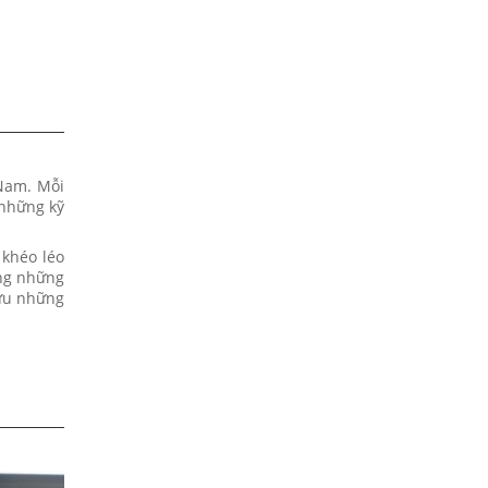
 Nam. Mỗi
 những kỹ
 khéo léo
àng những
hữu những