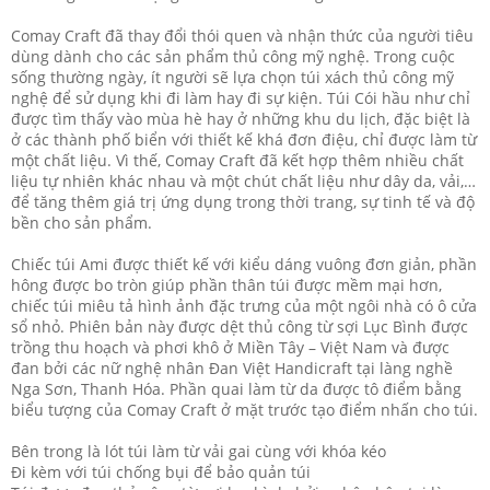
Comay Craft đã thay đổi thói quen và nhận thức của người tiêu
dùng dành cho các sản phẩm thủ công mỹ nghệ. Trong cuộc
sống thường ngày, ít người sẽ lựa chọn túi xách thủ công mỹ
nghệ để sử dụng khi đi làm hay đi sự kiện. Túi Cói hầu như chỉ
được tìm thấy vào mùa hè hay ở những khu du lịch, đặc biệt là
ở các thành phố biển với thiết kế khá đơn điệu, chỉ được làm từ
một chất liệu. Vì thế, Comay Craft đã kết hợp thêm nhiều chất
liệu tự nhiên khác nhau và một chút chất liệu như dây da, vải,…
để tăng thêm giá trị ứng dụng trong thời trang, sự tinh tế và độ
bền cho sản phẩm.
Chiếc túi Ami được thiết kế với kiểu dáng vuông đơn giản, phần
hông được bo tròn giúp phần thân túi được mềm mại hơn,
chiếc túi miêu tả hình ảnh đặc trưng của một ngôi nhà có ô cửa
sổ nhỏ. Phiên bản này được dệt thủ công từ sợi Lục Bình được
trồng thu hoạch và phơi khô ở Miền Tây – Việt Nam và được
đan bởi các nữ nghệ nhân Đan Việt Handicraft tại làng nghề
Nga Sơn, Thanh Hóa. Phần quai làm từ da được tô điểm bằng
biểu tượng của Comay Craft ở mặt trước tạo điểm nhấn cho túi.
Bên trong là lót túi làm từ vải gai cùng với khóa kéo
Đi kèm với túi chống bụi để bảo quản túi