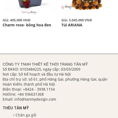
Giá: 495,000 VNĐ
Giá: 3,045,000 VNĐ
Charm rose- bông hoa đen
Túi ARIANA
CÔNG TY TNHH THIẾT KẾ THỜI TRANG TÂN MỸ
Số ĐKKD: 0103484225, ngày cấp: 03/03/2009
Nơi cấp: Sở Kế hoạch và đầu tư Hà Nội
Địa chỉ trụ sở: số 61, phố Hàng Gai, phường Hàng Gai, quận
Hoàn Kiếm, thành phố Hà Nội
Điện thoại:
+8424 - 3938.1154
Hotline:
+84 936631368
Email:
info@tanmydesign.com
THÊU TÂN MỸ
Chăn ga gối