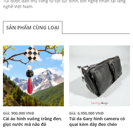
Túi được đan thủ công từ sợi lục bình, bởi nghệ nhân tại làng
nghề Việt Nam.
SẢN PHẨM CÙNG LOẠI
Giá: 900,000 VNĐ
Giá: 6,950,000 VNĐ
Cài áo hình vuông trắng đen,
Túi da Gary hình camera có
giọt nước mã não đỏ
quai kèm dây đeo chéo