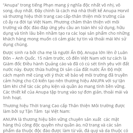
“Anupa” trong tiếng Phạn mang ý nghĩa độc nhất vô nhị, vô
song, duy nhất. Đây chính là cách mà nhà thiết kế Anupa Horvil
và thương hiệu thời trang cao cấp-thân thiện môi trường của
cô ấy ra đời tại Việt Nam. Phương châm thân thiện với môi
trường và độc đáo đáp ứng yêu cầu an toàn khi sử dụng, hữu
dụng và tính lâu bền nhằm tạo ra các loại sản phẩm cho những
khách hàng mong muốn có cảm giác tự tin và thoải mái khi sử
dụng chúng.
Được sinh ra bởi cha mẹ là người Ấn Độ, Anupa lớn lên ở Luân
Đôn – Anh Quốc. 15 năm trước, cô đến Việt Nam với tư cách là
Giám đốc Điều hành Quảng cáo và đã có cú sét tình yêu với đất
nước này. Được thừa hưởng Di sản của đất nước Ấn Độ một
cách mạnh mẽ cùng với ý thức về bảo vệ môi trường đã truyền
cảm hứng cho Cô kiến tạo nên thương hiệu ANUPA với sự tận
tâm khi chế tác các phụ kiện và quần áo mang tính bền vững.
Các thiết kế của Anupa tập trung vào sự đơn giản, thoải mái và
linh hoạt.
Thương hiệu Thời trang Cao cấp Thân thiện Môi trường được
làm bởi sự Tận Tâm tại Việt Nam:
ANUPA là thương hiệu bền vững chuyên sản xuất các mặt
hàng thủ công độc quyền như quần áo, nữ trang và các sản
phẩm da thuộc độc đáo được làm từ vải, đá quý và da thuộc có