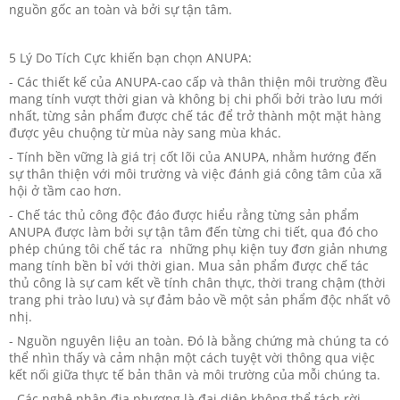
nguồn gốc an toàn và bởi sự tận tâm.
5 Lý Do Tích Cực khiến bạn chọn ANUPA:
- Các thiết kế của ANUPA-cao cấp và thân thiện môi trường đều
mang tính vượt thời gian và không bị chi phối bởi trào lưu mới
nhất, từng sản phẩm được chế tác để trở thành một mặt hàng
được yêu chuộng từ mùa này sang mùa khác.
- Tính bền vững là giá trị cốt lõi của ANUPA, nhằm hướng đến
sự thân thiện với môi trường và việc đánh giá công tâm của xã
hội ở tầm cao hơn.
- Chế tác thủ công độc đáo được hiểu rằng từng sản phẩm
ANUPA được làm bởi sự tận tâm đến từng chi tiết, qua đó cho
phép chúng tôi chế tác ra những phụ kiện tuy đơn giản nhưng
mang tính bền bỉ với thời gian. Mua sản phẩm được chế tác
thủ công là sự cam kết về tính chân thực, thời trang chậm (thời
trang phi trào lưu) và sự đảm bảo về một sản phẩm độc nhất vô
nhị.
- Nguồn nguyên liệu an toàn. Đó là bằng chứng mà chúng ta có
thể nhìn thấy và cảm nhận một cách tuyệt vời thông qua việc
kết nối giữa thực tế bản thân và môi trường của mỗi chúng ta.
- Các nghệ nhân địa phương là đại diện không thể tách rời