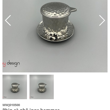
MWJ010500
Phin cà phê inox hammer