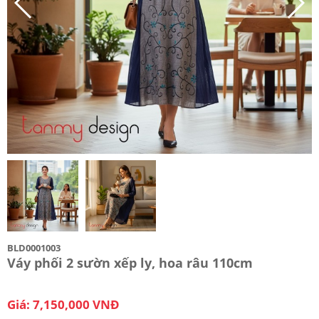
BLD0001003
Váy phối 2 sườn xếp ly, hoa râu 110cm
Giá: 7,150,000 VNĐ