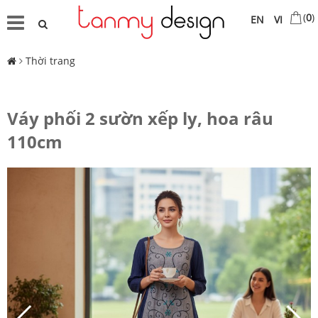
(
0
)
EN
VI
Thời trang
Váy phối 2 sườn xếp ly, hoa râu
110cm